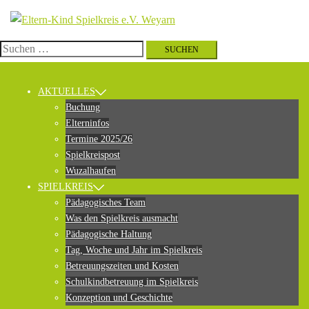
Zum
Inhalt
springen
Suchen
nach:
AKTUELLES
Buchung
Elterninfos
Termine 2025/26
Spielkreispost
Wuzalhaufen
SPIELKREIS
Pädagogisches Team
Was den Spielkreis ausmacht
Pädagogische Haltung
Tag, Woche und Jahr im Spielkreis
Betreuungszeiten und Kosten
Schulkindbetreuung im Spielkreis
Konzeption und Geschichte