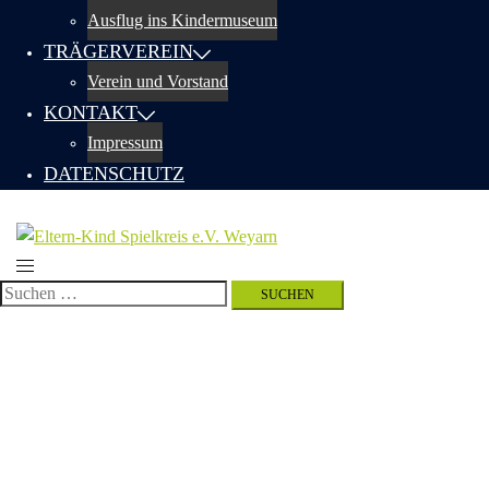
Ausflug ins Kindermuseum
TRÄGERVEREIN
Verein und Vorstand
KONTAKT
Impressum
DATENSCHUTZ
Menü
Suchen
umschalten
nach: