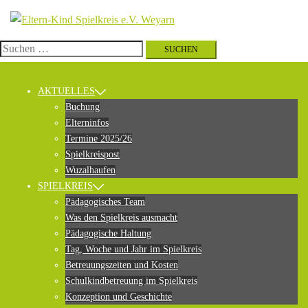
Zum
Inhalt
springen
Suchen
nach:
AKTUELLES
Buchung
Elterninfos
Termine 2025/26
Spielkreispost
Wuzalhaufen
SPIELKREIS
Pädagogisches Team
Was den Spielkreis ausmacht
Pädagogische Haltung
Tag, Woche und Jahr im Spielkreis
Betreuungszeiten und Kosten
Schulkindbetreuung im Spielkreis
Konzeption und Geschichte